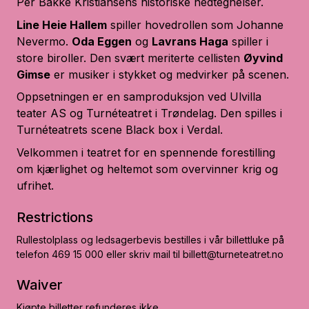
Per Bakke Kristiansens historiske nedtegnelser.
Line Heie Hallem
spiller hovedrollen som Johanne
Nevermo.
Oda Eggen
og
Lavrans Haga
spiller i
store biroller. Den svært meriterte cellisten
Øyvind
Gimse
er musiker i stykket og medvirker på scenen.
Oppsetningen er en samproduksjon ved Ulvilla
teater AS og Turnéteatret i Trøndelag. Den spilles i
Turnéteatrets scene Black box i Verdal.
Velkommen i teatret for en spennende forestilling
om kjærlighet og heltemot som overvinner krig og
ufrihet.
Restrictions
Rullestolplass og ledsagerbevis bestilles i vår billettluke på
telefon 469 15 000 eller skriv mail til billett@turneteatret.no
Waiver
Kjøpte billetter refunderes ikke