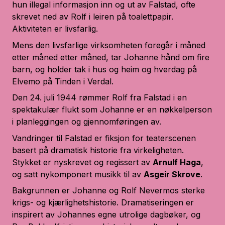
hun illegal informasjon inn og ut av Falstad, ofte
skrevet ned av Rolf i leiren på toalettpapir.
Aktiviteten er livsfarlig.
Mens den livsfarlige virksomheten foregår i måned
etter måned etter måned, tar Johanne hånd om fire
barn, og holder tak i hus og heim og hverdag på
Elvemo på Tinden i Verdal.
Den 24. juli 1944 rømmer Rolf fra Falstad i en
spektakulær flukt som Johanne er en nøkkelperson
i planleggingen og gjennomføringen av.
Vandringer til Falstad
er fiksjon for teaterscenen
basert på dramatisk historie fra virkeligheten.
Stykket er nyskrevet og regissert av
Arnulf Haga
,
og satt nykomponert musikk til av
Asgeir Skrove
.
Bakgrunnen er Johanne og Rolf Nevermos sterke
krigs- og kjærlighetshistorie. Dramatiseringen er
inspirert av Johannes egne utrolige dagbøker, og