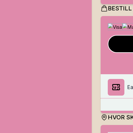
BESTILL
Ea
HVOR SK