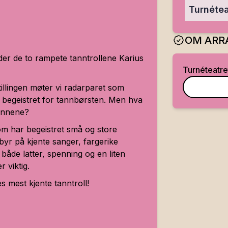
Turnétea
OM ARR
 der de to rampete tanntrollene Karius
Turnéteatre
illingen møter vi radarparet som
er begeistret for tannbørsten. Men hva
tennene?
som har begeistret små og store
byr på kjente sanger, fargerike
 både latter, spenning og en liten
 viktig.
 mest kjente tanntroll!