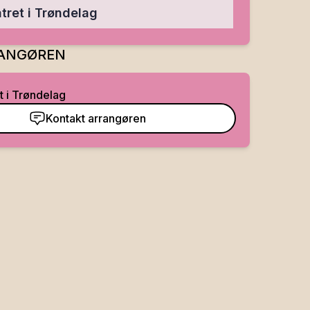
tret i Trøndelag
ANGØREN
t i Trøndelag
Kontakt arrangøren