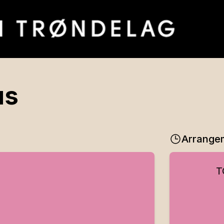
us
Arrange
T