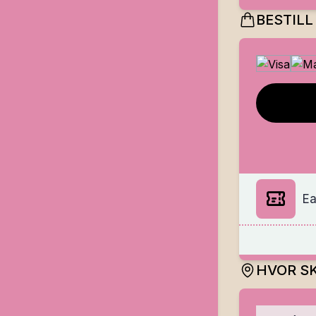
BESTILL
Ea
HVOR SK