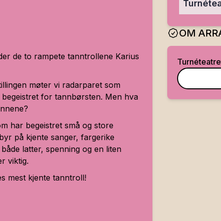
Turnétea
OM ARR
 der de to rampete tanntrollene Karius
Turnéteatre
illingen møter vi radarparet som
er begeistret for tannbørsten. Men hva
tennene?
som har begeistret små og store
byr på kjente sanger, fargerike
 både latter, spenning og en liten
 viktig.
 mest kjente tanntroll!