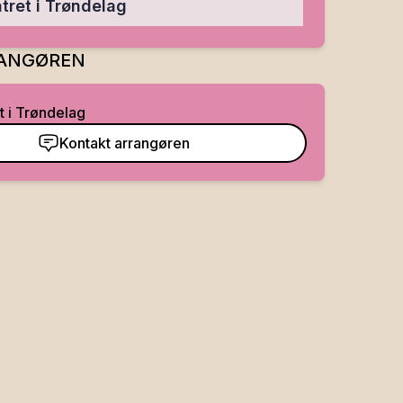
tret i Trøndelag
ANGØREN
t i Trøndelag
Kontakt arrangøren