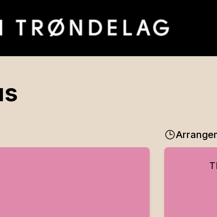
us
Arrange
T