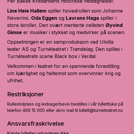
Per Bakke Kristiansens historiske nedtegnelser.
Line Heie Hallem
spiller hovedrollen som Johanne
Nevermo.
Oda Eggen
og
Lavrans Haga
spiller i
store biroller. Den svært meriterte cellisten
Øyvind
Gimse
er musiker i stykket og medvirker på scenen.
Oppsetningen er en samproduksjon ved Ulvilla
teater AS og Turnéteatret i Trøndelag. Den spilles i
Turnéteatrets scene Black box i Verdal.
Velkommen i teatret for en spennende forestilling
om kjærlighet og heltemot som overvinner krig og
ufrihet.
Restriksjoner
Rullestolplass og ledsagerbevis bestilles i vår billettluke på
telefon 469 15 000 eller skriv mail til billett@turneteatret.no
Ansvarsfraskrivelse
Kjøpte billetter refunderes ikke