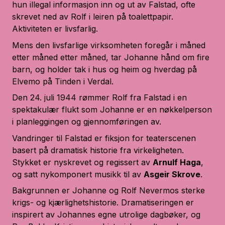
hun illegal informasjon inn og ut av Falstad, ofte
skrevet ned av Rolf i leiren på toalettpapir.
Aktiviteten er livsfarlig.
Mens den livsfarlige virksomheten foregår i måned
etter måned etter måned, tar Johanne hånd om fire
barn, og holder tak i hus og heim og hverdag på
Elvemo på Tinden i Verdal.
Den 24. juli 1944 rømmer Rolf fra Falstad i en
spektakulær flukt som Johanne er en nøkkelperson
i planleggingen og gjennomføringen av.
Vandringer til Falstad
er fiksjon for teaterscenen
basert på dramatisk historie fra virkeligheten.
Stykket er nyskrevet og regissert av
Arnulf Haga
,
og satt nykomponert musikk til av
Asgeir Skrove
.
Bakgrunnen er Johanne og Rolf Nevermos sterke
krigs- og kjærlighetshistorie. Dramatiseringen er
inspirert av Johannes egne utrolige dagbøker, og