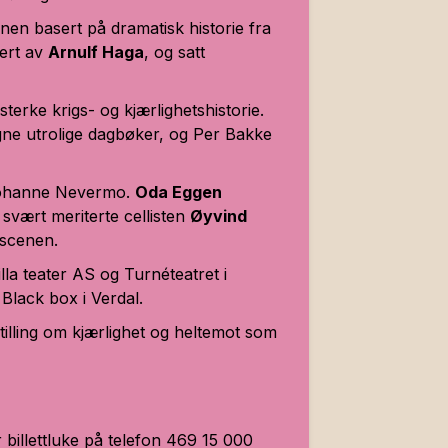
enen basert på dramatisk historie fra
sert av
Arnulf Haga
, og satt
rke krigs- og kjærlighetshistorie.
gne utrolige dagbøker, og Per Bakke
Johanne Nevermo.
Oda Eggen
n svært meriterte cellisten
Øyvind
 scenen.
a teater AS og Turnéteatret i
 Black box i Verdal.
illing om kjærlighet og heltemot som
r billettluke på telefon 469 15 000