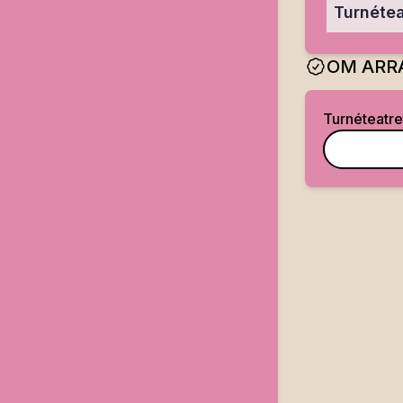
Turnétea
OM ARR
Turnéteatre