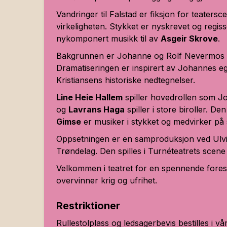
Vandringer til Falstad
er fiksjon for teatersc
virkeligheten. Stykket er nyskrevet og regis
nykomponert musikk til av
Asgeir Skrove
.
Bakgrunnen er Johanne og Rolf Nevermos ste
Dramatiseringen er inspirert av Johannes e
Kristiansens historiske nedtegnelser.
Line Heie Hallem
spiller hovedrollen som 
og
Lavrans Haga
spiller i store biroller. De
Gimse
er musiker i stykket og medvirker på
Oppsetningen er en samproduksjon ved Ulvill
Trøndelag. Den spilles i Turnéteatrets scene
Velkommen i teatret for en spennende forest
overvinner krig og ufrihet.
Restriktioner
Rullestolplass og ledsagerbevis bestilles i vå