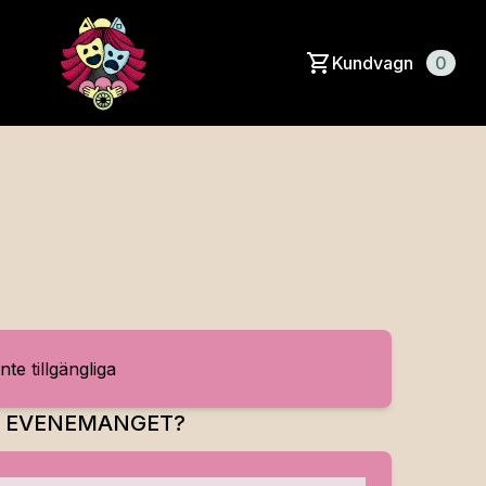
Kundvagn
0
inte tillgängliga
R EVENEMANGET?