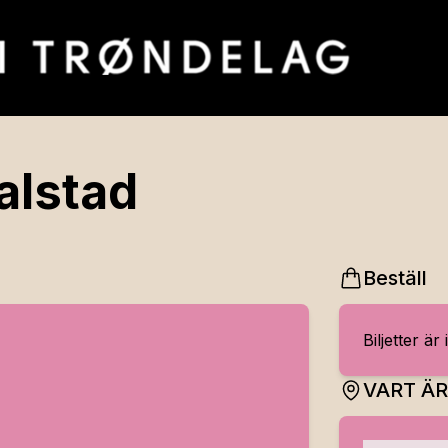
Falstad
Beställ
Biljetter är 
VART Ä