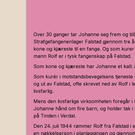
Over 30 ganger tar Johanne seg frem og tilba
Strafgefangenenlager Falstad
gjennom tre å
kone og kjæreste til en fange. Og som kure
mann Rolf er i tysk fangenskap på Falstad.
Som kone og kjæreste har Johanne et kall: å 
Som kurér i motstandsbevegelsens tjeneste s
og ut av Falstad, ofte skrevet ned av Rolf i le
livsfarlig.
Mens den livsfarlige virksomheten foregår i
Johanne hånd om fire barn, og holder tak 
på Tinden i Verdal.
Den 24. juli 1944 rømmer Rolf fra Falstad i
en nøkkelperson i planleggingen og gjennom